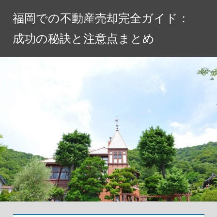
コ
福岡での不動産売却完全ガイド：
ン
テ
成功の秘訣と注意点まとめ
ン
ツ
へ
ス
キ
ッ
プ