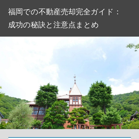
コ
福岡での不動産売却完全ガイド：
ン
テ
成功の秘訣と注意点まとめ
ン
ツ
へ
ス
キ
ッ
プ