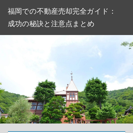
コ
福岡での不動産売却完全ガイド：
ン
テ
成功の秘訣と注意点まとめ
ン
ツ
へ
ス
キ
ッ
プ